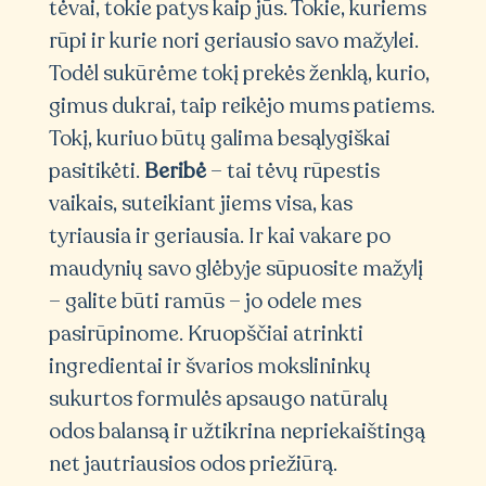
tėvai, tokie patys kaip jūs. Tokie, kuriems
rūpi ir kurie nori geriausio savo mažylei.
Todėl sukūrėme tokį prekės ženklą, kurio,
gimus dukrai, taip reikėjo mums patiems.
Tokį, kuriuo būtų galima besąlygiškai
pasitikėti.
Beribė
– tai tėvų rūpestis
vaikais, suteikiant jiems visa, kas
tyriausia ir geriausia. Ir kai vakare po
maudynių savo glėbyje sūpuosite mažylį
– galite būti ramūs – jo odele mes
pasirūpinome. Kruopščiai atrinkti
ingredientai ir švarios mokslininkų
sukurtos formulės apsaugo natūralų
odos balansą ir užtikrina nepriekaištingą
net jautriausios odos priežiūrą.