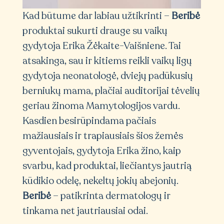
Kad būtume dar labiau užtikrinti –
Beribė
produktai sukurti drauge su vaikų
gydytoja Erika Žėkaite-Vaišniene. Tai
atsakinga, sau ir kitiems reikli vaikų ligų
gydytoja neonatologė, dviejų padūkusių
berniukų mama, plačiai auditorijai tėvelių
geriau žinoma Mamytologijos vardu.
Kasdien besirūpindama pačiais
mažiausiais ir trapiausiais šios žemės
gyventojais, gydytoja Erika žino, kaip
svarbu, kad produktai, liečiantys jautrią
kūdikio odelę, nekeltų jokių abejonių.
Beribė
– patikrinta dermatologų ir
tinkama net jautriausiai odai.