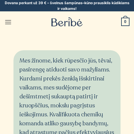
Skip
Dovana perkant už 39 € – švelnus šampūnas–kūno prausiklis kūdikiams
ir vaikams!
to
content
0
Mes žinome, kiek rūpesčio jūs, tėvai,
pasirengę atiduoti savo mažyliams.
Kurdami prekės ženklą išskirtinai
vaikams, mes sudėjome per
dešimtmetį sukauptą patirtį ir
kruopščius, mokslu pagrįstus
ieškojimus. Kvalifikuota chemikų
komanda atliko gausybę bandymų,
kad atrastume pačius efektyviausius