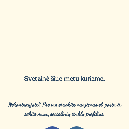
Svetainė šiuo metu kuriama.
Nekantraujate? Prenumeruokite naujienas el. paštu ir
sekite mūsų socialinių tinklų profilius.